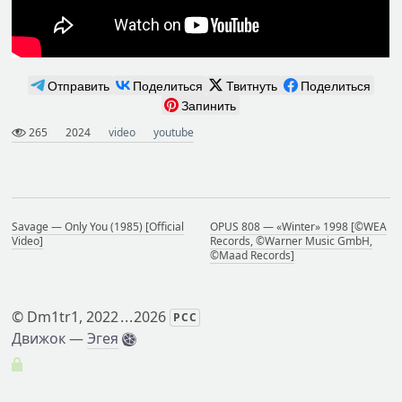
Отправить
Поделиться
Твитнуть
Поделиться
Запинить
265
2024
video
youtube
Savage — Only You (1985) [Official
OPUS 808 — «Winter» 1998 [©WEA
Video]
Records, ©Warner Music GmbH,
©Maad Records]
©
Dm1tr1
, 2022
...
2026
РСС
Движок —
Эгея